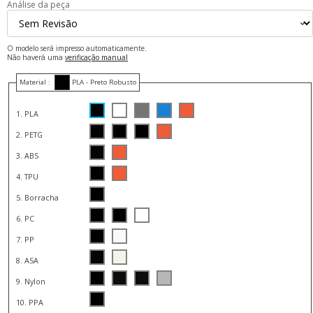
Análise da peça
O modelo será impresso automaticamente.
Não haverá uma
verificação manual
Material :
PLA - Preto Robusto
1. PLA
2. PETG
3. ABS
4. TPU
5. Borracha
6. PC
7. PP
8. ASA
9. Nylon
10. PPA