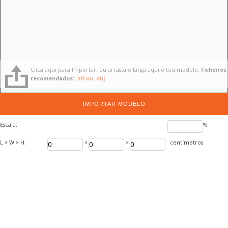
Clica aqui para Importar, ou arrasta e larga aqui o teu modelo.
Ficheiros
recomendados:
.stl ou .obj
IMPORTAR MODELO
Escala:
%
L × W × H:
×
×
centímetros