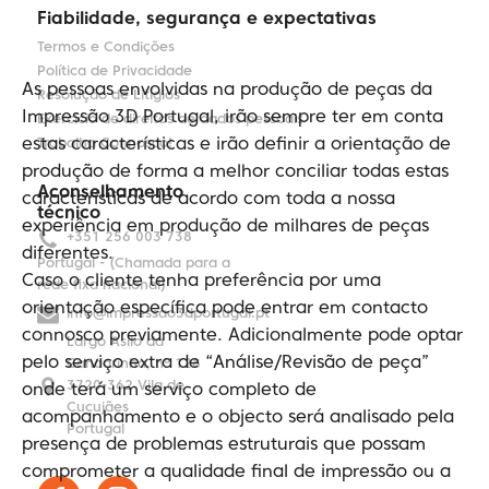
Fiabilidade, segurança e expectativas
Termos e Condições
Política de Privacidade
As pessoas envolvidas na produção de peças da
Resolução de Litígios
Impressão 3D Portugal, irão sempre ter em conta
Exercício de direitos de dados pessoais
estas características e irão definir a orientação de
Trabalha Connosco!
produção de forma a melhor conciliar todas estas
Aconselhamento
características de acordo com toda a nossa
técnico
experiência em produção de milhares de peças
+351 256 003 738
diferentes.
Portugal - (Chamada para a
Caso o cliente tenha preferência por uma
rede fixa nacional)
orientação específica pode entrar em contacto
info@impressao3dportugal.pt
connosco previamente. Adicionalmente pode optar
Largo Asilo da
pelo serviço extra de “Análise/Revisão de peça”
Gandarinha, nº 128
3720-362 Vila de
onde terá um serviço completo de
Cucujães
acompanhamento e o objecto será analisado pela
Portugal
presença de problemas estruturais que possam
comprometer a qualidade final de impressão ou a