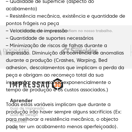
– Qualidade de superfície (aspecto do
acabamento)
– Resistência mecânica, existência e quantidade de
pontos frágeis na peça
– Velocidade de impressão
500+ Engenheiros que confiam no nosso trabalho.
– Quantidade de suportes necessários
– Minimização de riscos de falhas durante a
impressão. Diminuição da ocorrência de anomalias
durante a produção (Crashes, Warping, Bed
adhesion, descolamentos que implicam a perda da
peça e obrigam ao recomeço total da sua
impressão, aumentando exponencialmente o
tempo de produção e os custos associados.)
Aprender
Todas estas variáveis implicam que durante a
Guia de Impressão
produção irão haver sempre alguns sacrifícios (Ex:
Guia de Design
para melhorar a resistência mecânica, o objecto
Materiais
pode ter um acabamento menos aperfeiçoado).
Blog