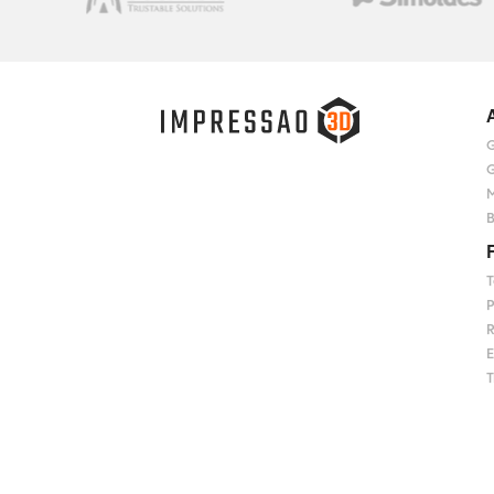
G
G
M
B
T
P
R
E
T