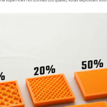
a superfícies horizontais (ou quase), estas depositam sobr