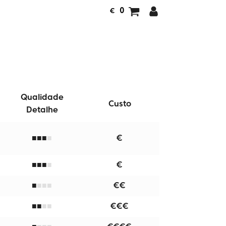
0
€
Qualidade
Custo
Detalhe
■
€
■
■
■
■
€
■
■■
■
■
■
€€
■
■
■
€€€
■
■