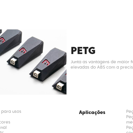
PETG
Junta as vantagens de maior f
elevadas do ABS com a precis
 para usos
Peç
Aplicações
Peç
cores
me
nal
Peç