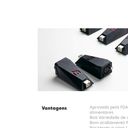
Aprovado pela FDA
Vantagens
alimentares
Boa Variedade de 
Bom acabamento fi