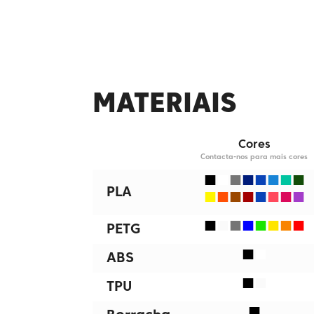
MATERIAIS
Cores
Contacta-nos para mais cores
■
■
■
■
■
■
■
■
■
■
■
■
■
■
■
■
PLA
■
■
■
■
■
■
■
■
PETG
■
■
ABS
■
■
TPU
■