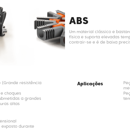
ABS
Um material clássico e bastan
física e suporta elevadas tem
contrair-se e é de baixa prec
o (Grande resistência
Peç
Aplicações
me
s e choques
Peç
ubmetidas a grandes
te
uras altas
ensional
 exposto durante