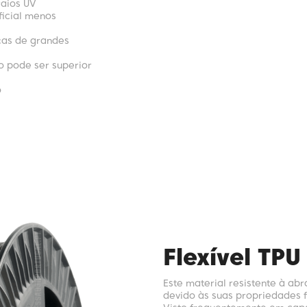
raios UV
icial menos
ças de grandes
 pode ser superior
o
Flexível TPU
Este material resistente à ab
devido às suas propriedades 