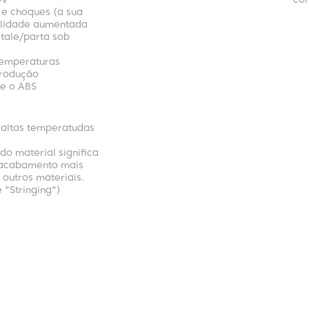
UV
cor
 e choques (a sua
bilidade aumentada
tale/parta sob
 temperaturas
produção
e o ABS
 altas temperatudas
do material significa
 acabamento mais
 outros materiais.
 "Stringing")