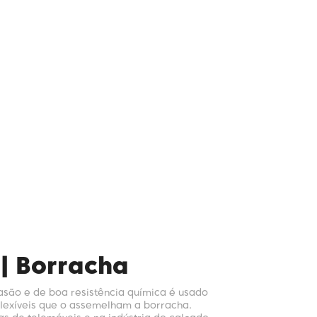
 | Borracha
rasão e de boa resistência química é usado
flexíveis que o assemelham a borracha.