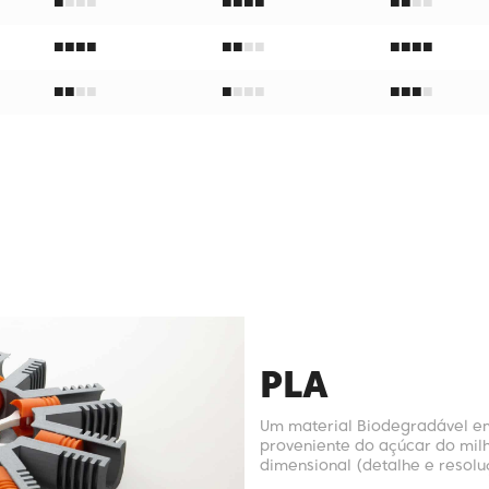
■
■
■
■
■
■
■
■
■
■
■
■
■
■
■
■
■
■
■
■
■
■
■
■
■
■
■■
■
■
■
■
■
■
■■
PLA
Um material Biodegradável e
proveniente do açúcar do mil
dimensional (detalhe e resolu