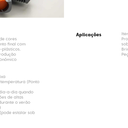
Ite
Aplicações
de cores
Pro
to final com
sob
-plásticos.
Br
produção
Pe
conómico
ixa
à temperatura (Ponto
dia-a-dia quando
es de altas
durante o verão
)
 (pode estalar sob