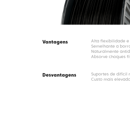
Alta flexibilidade e
Vantagens
Semelhante a borr
Naturalmente anti
Absorve choques fí
Suportes de difíci
Desvantagens
Custo mais elevad