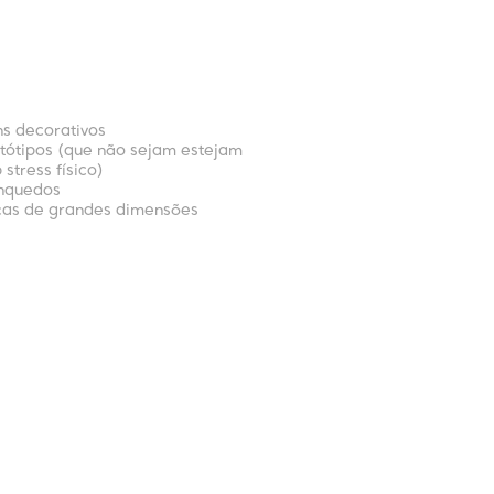
ns decorativos
tótipos (que não sejam estejam
 stress físico)
inquedos
ças de grandes dimensões