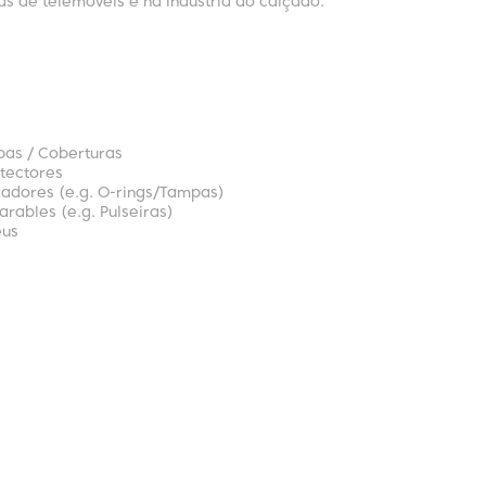
s de telemóveis e na indústria do calçado.
as / Coberturas
tectores
ladores (e.g. O-rings/Tampas)
rables (e.g. Pulseiras)
eus