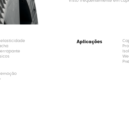
Visto frequentemente em capa
 elasticidade
Cap
Aplicações
acha
Pro
derrapante
Iso
sicos
Wea
Pn
l remoção
o