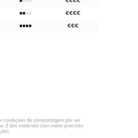
■
■
■
€€€€
■
■
■
€€€€
■
■
■
■
■
■
€€€
m condições de compostagem por ser
ho. É dos materiais com maior precisão
ção).