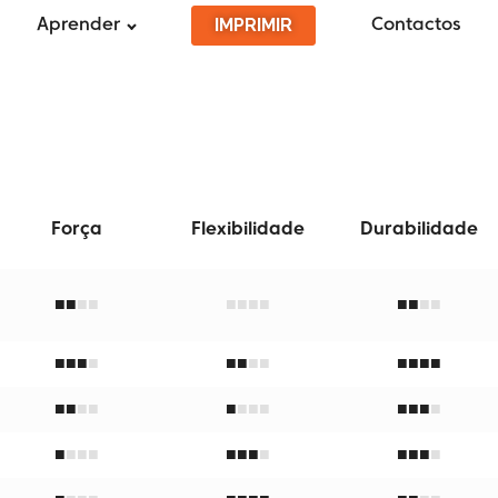
IMPRIMIR
Aprender
Contactos
Força
Flexibilidade
Durabilidade
■
■
■■
■
■
■
■
■
■
■
■
■
■
■
■
■
■
■
■
■■
■
■
■■
■■
■
■
■
■
■
■
■
■
■
■
■
■
■
■
■
■
■
■
■■