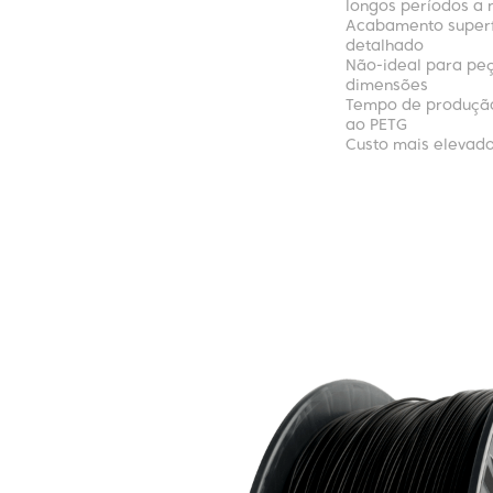
longos períodos a 
Acabamento superf
detalhado
Não-ideal para pe
dimensões
Tempo de produção
ao PETG
Custo mais elevad