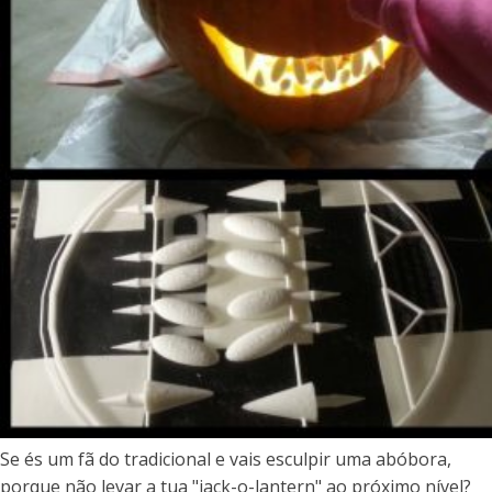
Se és um fã do tradicional e vais esculpir uma abóbora,
porque não levar a tua "jack-o-lantern" ao próximo nível?