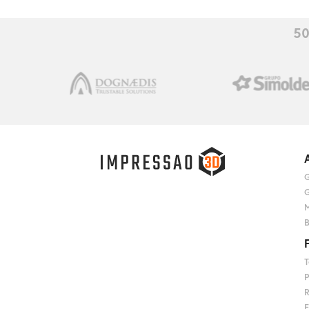
50
G
G
M
B
T
P
R
E