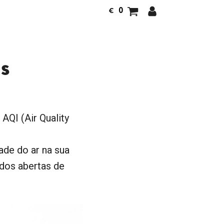
0
€
s
AQI (Air Quality
ade do ar na sua
ados abertas de