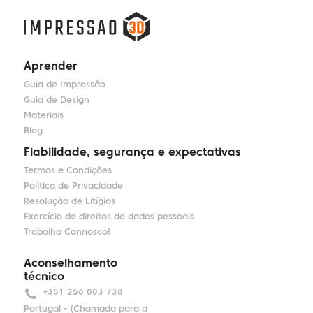
Aprender
Guia de Impressão
Guia de Design
Materiais
Blog
Fiabilidade, segurança e expectativas
Termos e Condições
Política de Privacidade
Resolução de Litígios
Exercício de direitos de dados pessoais
Trabalha Connosco!
Aconselhamento
técnico
+351 256 003 738
Portugal - (Chamada para a