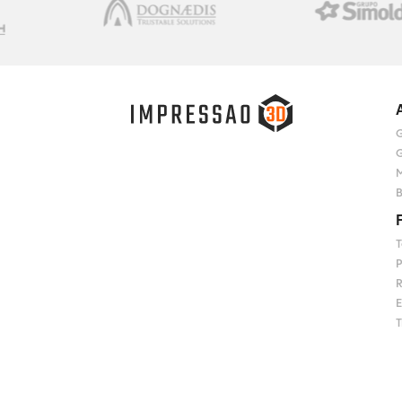
G
G
M
B
T
P
R
E
T