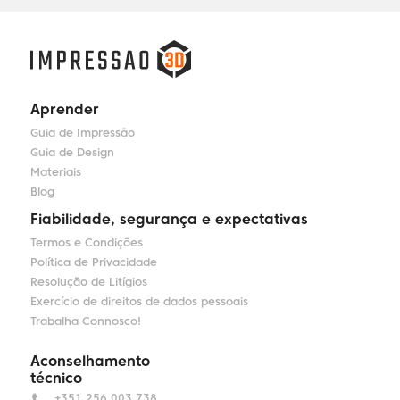
Aprender
Guia de Impressão
Guia de Design
Materiais
Blog
Fiabilidade, segurança e expectativas
Termos e Condições
Política de Privacidade
Resolução de Litígios
Exercício de direitos de dados pessoais
Trabalha Connosco!
Aconselhamento
técnico
+351 256 003 738