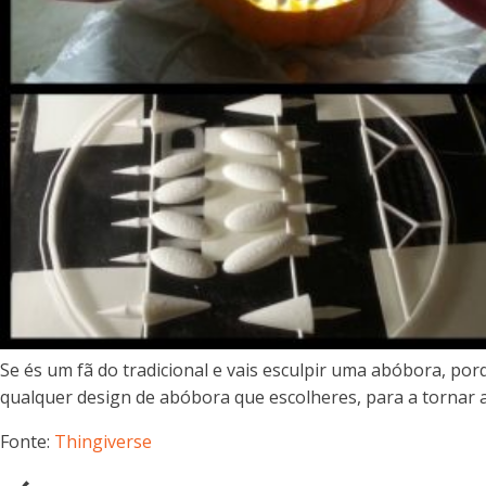
Se és um fã do tradicional e vais esculpir uma abóbora, por
qualquer design de abóbora que escolheres, para a tornar a
Fonte:
Thingiverse