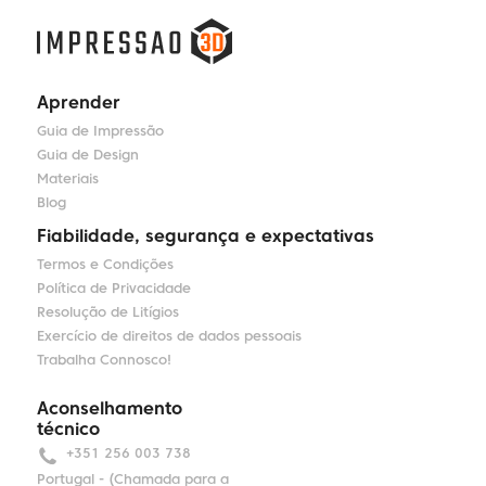
Aprender
Guia de Impressão
Guia de Design
Materiais
Blog
Fiabilidade, segurança e expectativas
Termos e Condições
Política de Privacidade
Resolução de Litígios
Exercício de direitos de dados pessoais
Trabalha Connosco!
Aconselhamento
técnico
+351 256 003 738
Portugal - (Chamada para a