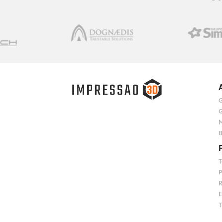
G
G
M
B
T
P
R
E
T