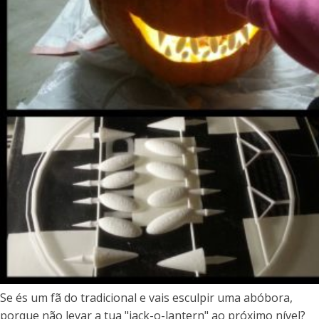
Se és um fã do tradicional e vais esculpir uma abóbora,
porque não levar a tua "jack-o-lantern" ao próximo nível?