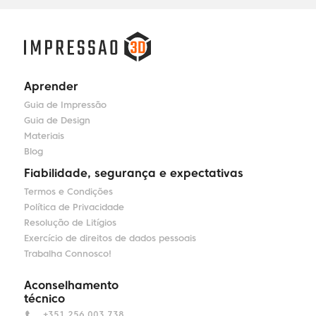
Aprender
Guia de Impressão
Guia de Design
Materiais
Blog
Fiabilidade, segurança e expectativas
Termos e Condições
Política de Privacidade
Resolução de Litígios
Exercício de direitos de dados pessoais
Trabalha Connosco!
Aconselhamento
técnico
+351 256 003 738