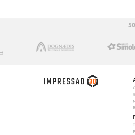
50
G
G
M
B
T
P