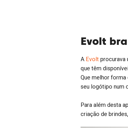
Evolt br
A
Evolt
procurava 
que têm disponíveis
Que melhor forma do
seu logótipo num o
Para além desta ap
criação de brindes,