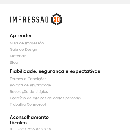
Aprender
Guia de Impressão
Guia de Design
Materiais
Blog
Fiabilidade, segurança e expectativas
Termos e Condições
Política de Privacidade
Resolução de Litígios
Exercício de direitos de dados pessoais
Trabalha Connosco!
Aconselhamento
técnico
+351 256 003 738