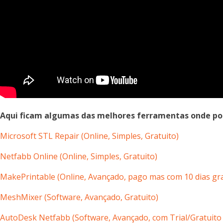
Aqui ficam algumas das melhores ferramentas onde pode
Microsoft STL Repair (Online, Simples
, Gratuito
)
Netfabb Online (
Online,
Simples, Gratuito)
MakePrintable (
Online,
Avançado, pago mas com 10 dias gra
MeshMixer (Software, Avançado, Gratuito)
AutoDesk Netfabb (Software, Avançado, com Trial/Gratuito