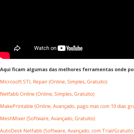
Aqui ficam algumas das melhores ferramentas onde pode
Microsoft STL Repair (Online, Simples
, Gratuito
)
Netfabb Online (
Online,
Simples, Gratuito)
MakePrintable (
Online,
Avançado, pago mas com 10 dias gra
MeshMixer (Software, Avançado, Gratuito)
AutoDesk Netfabb (Software, Avançado, com Trial/Gratuito