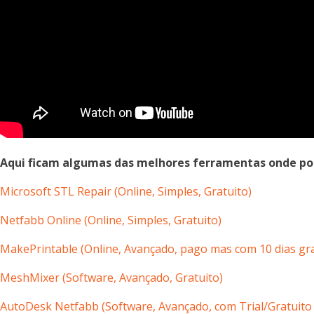
Aqui ficam algumas das melhores ferramentas onde pode
Microsoft STL Repair (Online, Simples
, Gratuito
)
Netfabb Online (
Online,
Simples, Gratuito)
MakePrintable (
Online,
Avançado, pago mas com 10 dias gra
MeshMixer (Software, Avançado, Gratuito)
AutoDesk Netfabb (Software, Avançado, com Trial/Gratuito