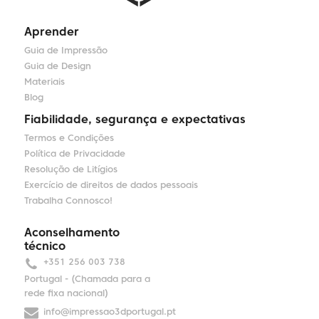
Aprender
Guia de Impressão
Guia de Design
Materiais
Blog
Fiabilidade, segurança e expectativas
Termos e Condições
Política de Privacidade
Resolução de Litígios
Exercício de direitos de dados pessoais
Trabalha Connosco!
Aconselhamento
técnico
+351 256 003 738
Portugal - (Chamada para a
rede fixa nacional)
info@impressao3dportugal.pt