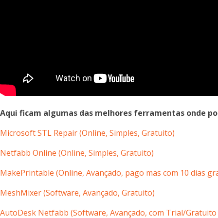
Aqui ficam algumas das melhores ferramentas onde pode
Microsoft STL Repair (Online, Simples
, Gratuito
)
Netfabb Online (
Online,
Simples, Gratuito)
MakePrintable (
Online,
Avançado, pago mas com 10 dias gra
MeshMixer (Software, Avançado, Gratuito)
AutoDesk Netfabb (Software, Avançado, com Trial/Gratuito