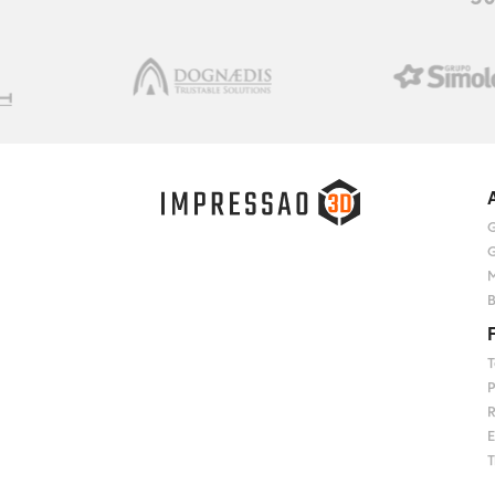
G
G
M
B
T
P
R
E
T