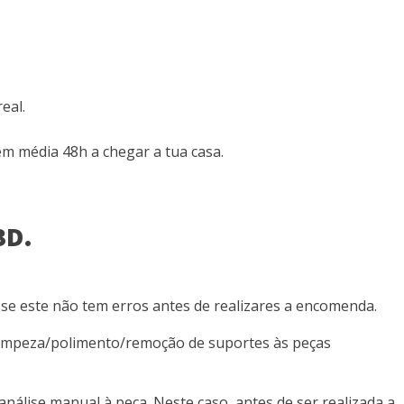
eal.
m média 48h a chegar a tua casa.
3D.
a se este não tem erros antes de realizares a encomenda.
/limpeza/polimento/remoção de suportes às peças
nálise manual à peça. Neste caso, antes de ser realizada a